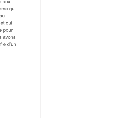
e aux 
mme qui 
 au 
et qui 
e pour 
s avons 
fre d’un 