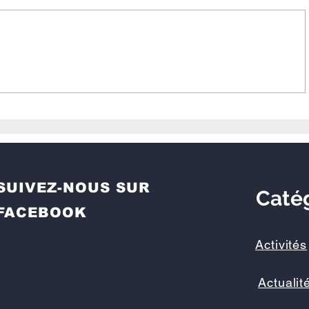
 Un Temps
Une colonie de vacances in
-Être Animal
les enfants amis des anima
SUIVEZ-NOUS SUR
Caté
FACEBOOK
Activités
Actualit