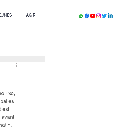
EUNES
AGIR
e rixe, 
balles 
 est 
 avant 
atin, 