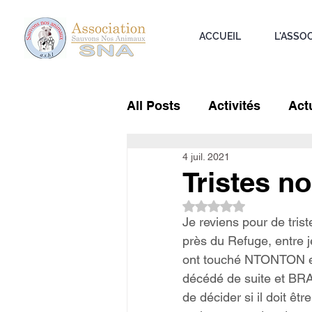
ACCUEIL
L'ASSO
All Posts
Activités
Actu
4 juil. 2021
Tristes n
Noté NaN étoiles sur 5
Je reviens pour de trist
près du Refuge, entre j
ont touché NTONTON e
décédé de suite et BRA
de décider si il doit ê