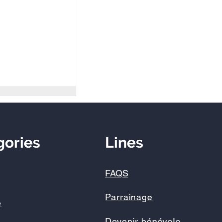
oubliable pour
ux !
gories
Lines
FAQS
Parrainage
é
Devenir bénévole