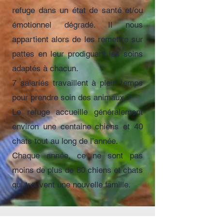
refuge dans un état de santé et/ou
émotionnel dégradé. Il nous
appartient alors de les remettre sur
pattes en leur prodiguant les soins
adaptés à chacun.
7 salariés travaillent à plein temps
pour prendre soin des animaux.
Le refuge accueille généralement
environ une centaine chiens et 40
chats tout au long de l’année.
Chaque année, ce ne sont pas
moins de plus de 80 chiens et chats
qui trouvent une nouvelle famille.