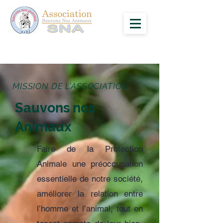
MISSION DE L'ASSOCIATION
Sauvons nos
Animaux
Faire de la Protection
Animale une préoccupation
essentielle de notre société,
améliorer la relation entre
l’homme et l’animal, tout en