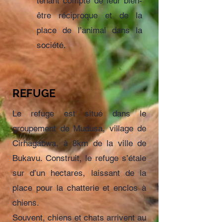
tenant compte de leur bien-
être réciproque et de la
place de l’animal dans la
société.
REFUGE
Le refuge est situé dans le
groupement de Mudusa, village de
Cirhagabwa, à 8km de la ville de
Bukavu. Construit, le refuge s’étale
sur d’un hectares, laissant de la
place pour la chatterie et enclos à
chiens.
Souvent, chiens et chats arrivent au