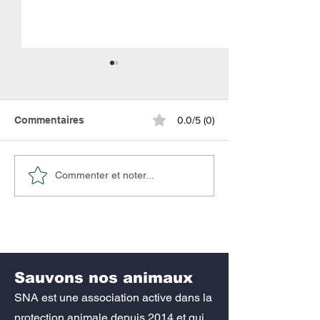
Commentaires
0.0/5 (0)
Pourquoi faire la
Le développem
Commenter et noter...
stérilisation
chiot et son int
au sien du foye
Sauvons nos animaux
SNA est une association active dans la
protection animale depuis 2014 et qui