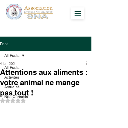
Post
All Posts
4 juil. 2021
All Posts
Attentions aux aliments :
Activités
votre animal ne mange
Actualité
pas tout !
Nos Conseils
Noté NaN étoiles sur 5.