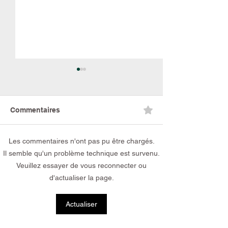
Commentaires
Les commentaires n'ont pas pu être chargés.
Un toit pour eux :
10 ans de comb
Il semble qu'un problème technique est survenu.
Pourquoi nous avons
ans d’amour, l’h
Veuillez essayer de vous reconnecter ou
besoin de nouvelles
du refuge Havre
d'actualiser la page.
niches au refuge
en RDC
Actualiser