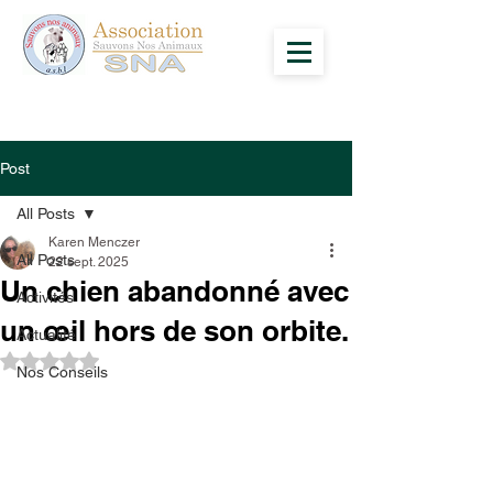
Post
All Posts
Karen Menczer
All Posts
22 sept. 2025
Un chien abandonné avec
Activités
un œil hors de son orbite.
Actualité
Noté NaN étoiles sur 5.
Nos Conseils