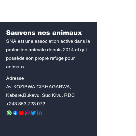
pour les enfants amis
récemment aug
des animaux !
République
démocratique 
Sauvons nos animaux
SNA est une association active dans la
protection animale depuis 2014 et qui
possède son propre refuge pour
animaux.
Adresse
Av. KOZIBWA CIRHAGABWA,
Kabare,Bukavu, Sud Kivu, RDC
+243 853 723 072