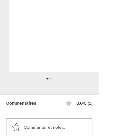
Commentaires
0.0/5 (0)
Une colonie de
La maltraitance
Commenter et noter...
vacances inoubliable
les chiens et ch